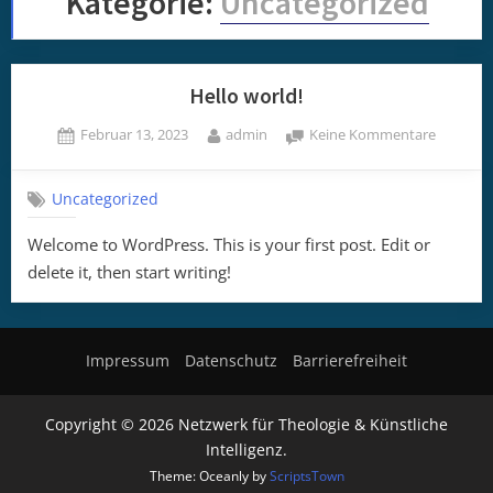
Kategorie:
Uncategorized
Hello world!
Posted
By
zu
Februar 13, 2023
admin
Keine Kommentare
on
Hello
world!
Uncategorized
Welcome to WordPress. This is your first post. Edit or
delete it, then start writing!
Impressum
Datenschutz
Barrierefreiheit
Copyright © 2026 Netzwerk für Theologie & Künstliche
Intelligenz.
Theme: Oceanly by
ScriptsTown